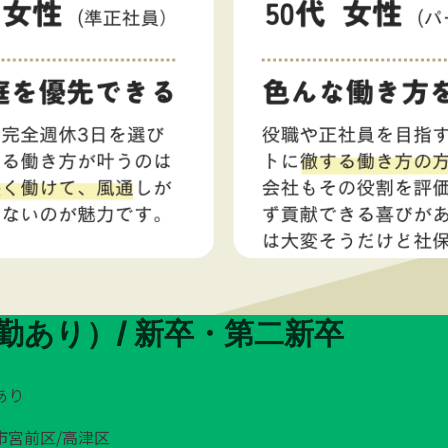
勤あり）/ 新卒・第二新卒
あり
市宮前区/高津区