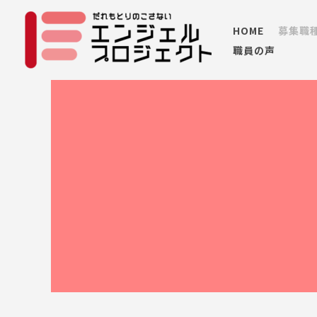
内
容
HOME
募集職
を
職員の声
ス
キ
ッ
プ