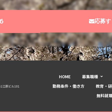
6
応募す
HOME
募集職種
勤務条件・働き方
教育・研
1
江原ビル101
無料就