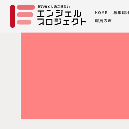
内
容
HOME
募集職
を
職員の声
ス
キ
ッ
プ