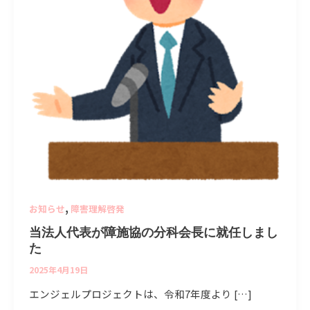
施
協
の
分
科
会
長
に
就
任
し
ま
,
お知らせ
障害理解啓発
し
た
当法人代表が障施協の分科会長に就任しまし
た
2025年4月19日
エンジェルプロジェクトは、令和7年度より […]