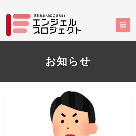
内
Main
容
Men
を
ス
キ
ッ
プ
お知らせ
当
法
人
代
表
が
障